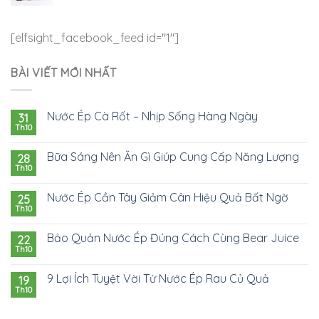
[elfsight_facebook_feed id="1"]
BÀI VIẾT MỚI NHẤT
Nước Ép Cà Rốt – Nhịp Sống Hàng Ngày
31
Th10
Bữa Sáng Nên Ăn Gì Giúp Cung Cấp Năng Lượng
28
Th10
Nước Ép Cần Tây Giảm Cân Hiệu Quả Bất Ngờ
25
Th10
Bảo Quản Nước Ép Đúng Cách Cùng Bear Juice
22
Th10
9 Lợi Ích Tuyệt Vời Từ Nước Ép Rau Củ Quả
19
Th10