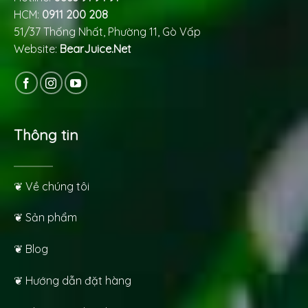
HCM:
0911 200 208
51/37 Thống Nhất, Phường 11, Gò Vấp
Website:
BearJuice.Net
Thông tin
❦ Về chúng tôi
❦ Sản phẩm
❦ Blog
❦ Hướng dẫn đặt hàng