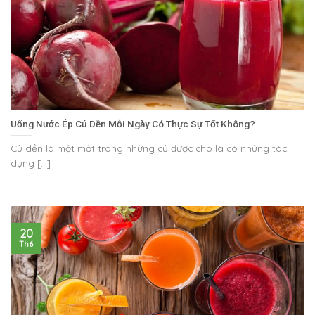
Uống Nước Ép Củ Dền Mỗi Ngày Có Thực Sự Tốt Không?
Củ dền là một một trong những củ được cho là có những tác
dụng [...]
20
Th6