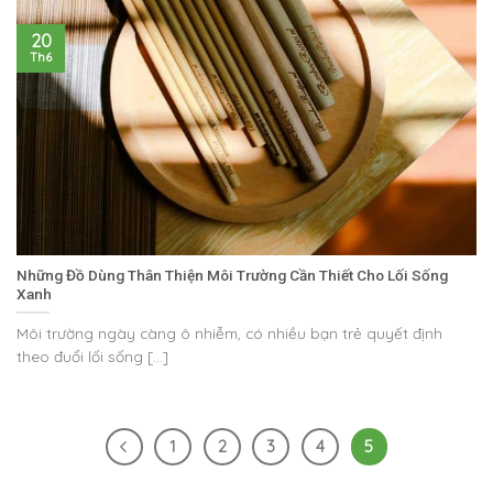
20
Th6
Những Đồ Dùng Thân Thiện Môi Trường Cần Thiết Cho Lối Sống
Xanh
Môi trường ngày càng ô nhiễm, có nhiều bạn trẻ quyết định
theo đuổi lối sống [...]
1
2
3
4
5