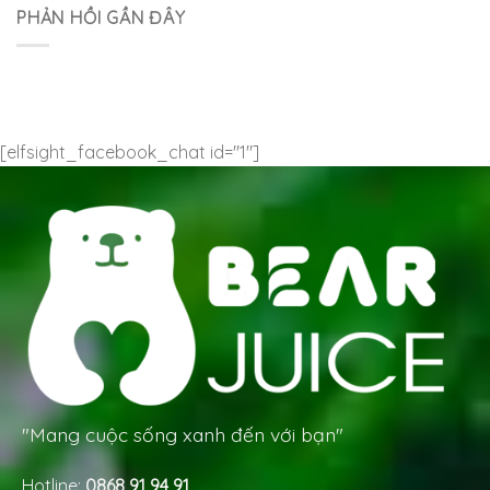
PHẢN HỒI GẦN ĐÂY
[elfsight_facebook_chat id="1"]
"Mang cuộc sống xanh đến với bạn"
Hotline:
0868 91 94 91