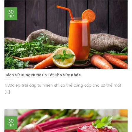
30
Th7
Cách Sử Dụng Nước Ép Tốt Cho Sức Khỏe
Nước ép trái cây tự nhiên chỉ có thể cung cấp cho cơ thể một
[...]
30
Th7