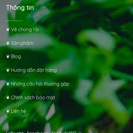
Thông tin
❦ Về chúng tôi
❦ Sản phẩm
❦ Blog
❦ Hướng dẫn đặt hàng
❦ Những câu hỏi thường gặp
❦ Chính sách bảo mật
❦ Liên hệ