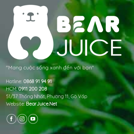
"Mang cuộc sống xanh đến với bạn"
Hotline:
0868 91 94 91
HCM:
0911 200 208
51/37 Thống Nhất, Phường 11, Gò Vấp
Website:
BearJuice.Net