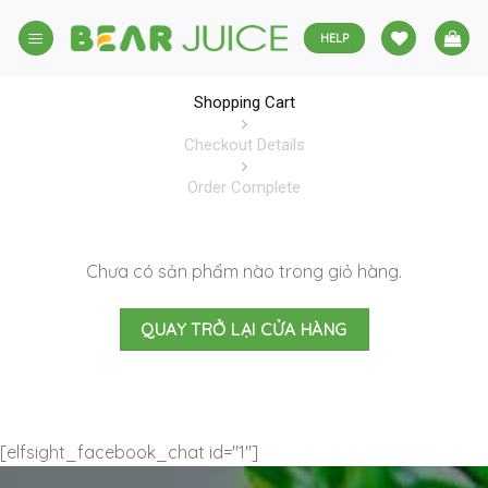
Skip
to
HELP
content
Shopping Cart
Checkout Details
Order Complete
Chưa có sản phẩm nào trong giỏ hàng.
QUAY TRỞ LẠI CỬA HÀNG
[elfsight_facebook_chat id="1"]