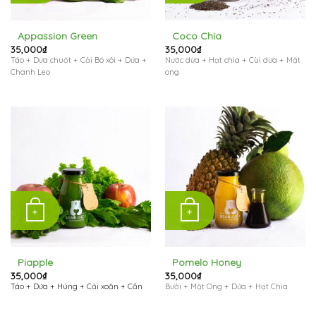
Appassion Green
Coco Chia
35,000
₫
35,000
₫
Táo + Dưa chuột + Cải Bó xôi + Dứa +
Nước dừa + Hạt chia + Cùi dừa + Mật
Chanh Leo
ong
+
+
Piapple
Pomelo Honey
35,000
₫
35,000
₫
Táo + Dứa + Húng + Cải xoăn + Cần
Bưởi + Mật Ong + Dứa + Hạt Chia