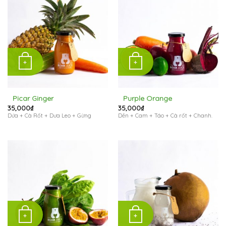
+
+
Picar Ginger
Purple Orange
35,000
₫
35,000
₫
Dứa + Cà Rốt + Dưa Leo + Gừng
Dền + Cam + Táo + Cà rốt + Chanh.
+
+