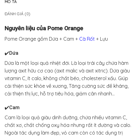
MÔ TẢ
ĐÁNH GIÁ (0)
Nguyên liệu của Pome Orange
Pome Orange gồm Dứa + Cam +
Cà Rốt
+ Lựu
✔️
Dứa
Dứa là một loại quả nhiệt đới. Là loại trái cây chứa hàm
lượng axit hữu cơ cao (axit malic và axit xitric). Dứa giàu
vitamin C, ít calo, không chất béo, cholesterol xấu. Giúp
cải thiện sức khỏe về xương, Tăng cường sức đề kháng,
cải thiện thị lực, hỗ trợ tiêu hóa, giảm cân nhanh…
✔️
Cam
Cam là loại quả giàu dinh dưỡng, chứa nhiều vitamin C,
chất xơ, chất chống oxy hóa nhưng rất ít đường và calo.
Ngoài tác dụng làm đẹp, vỏ cam còn có tác dụng trị