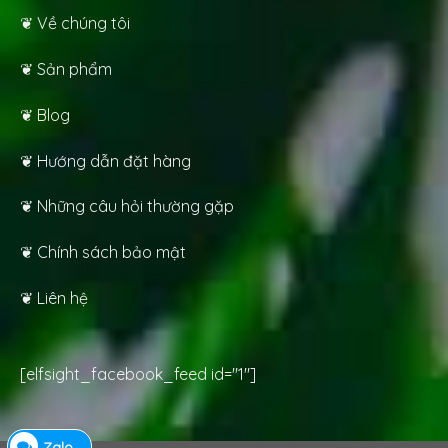
❦ Về chúng tôi
❦ Sản phẩm
❦ Blog
❦ Hướng dẫn đặt hàng
❦ Những câu hỏi thường gặp
❦ Chính sách bảo mật
❦ Liên hệ
[elfsight_facebook_feed id="1"]
Zalo