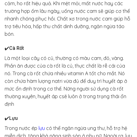
cảm, ho rất hiệu quả. Khi mệt mỏi, mất nước hay các
trường hợp ốm lâu ngày, uống nước cam sẽ giúp cơ thể
nhanh chóng phục hồi. Chất xơ trong nước cam giúp hỗ
trợ tiêu hóa, hấp thu chất dinh dưỡng, ngăn ngừa táo
bón.
✔️
Cà Rốt
Là một loại cây có củ, thường có màu cam, đỏ, vàng.
Phần ăn được của cà rốt là củ, thực chất là rễ cái của
nó. Trong cà rốt chứa nhiều vitamin A tốt cho mắt. Nó
còn chứa hàm lượng natri vừa đủ để duy trì huyết áp ở
mức ổn định trong cơ thể. Nững người sử dụng cà rốt
thường xuyên, huyết áp csẽ luôn ở trong trạng thái ổn
định
✔️
Lựu
Trong nước ép
lựu
có thể ngăn ngừa ung thư, hỗ trợ hệ
miễn dịch, tăng khả năng sinh sản ở phụ nữ. Ngoài ra, lựu