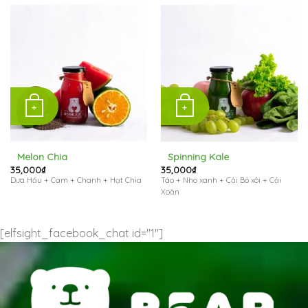
+
+
Melon Chia
Spinning Kale
35,000
₫
35,000
₫
Dưa Hấu + Cam + Chanh + Hạt Chia
Táo + Nho xanh + Cải Bó xôi + Cải
Xoăn
[elfsight_facebook_chat id="1"]