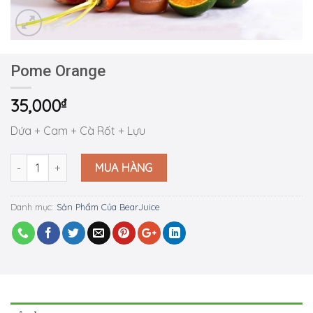
Pome Orange
35,000
₫
Dứa + Cam + Cà Rốt + Lựu
Pome Orange số lượng
MUA HÀNG
Danh mục:
Sản Phẩm Của BearJuice