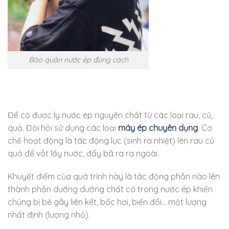
Bảo quản nước ép đúng cách
Để có được ly nước ép nguyên chất từ các loại rau, củ,
quả. Đòi hỏi sử dụng các loại
máy ép chuyên dụng
. Cơ
chế hoạt động là tác động lực (sinh ra nhiệt) lên rau củ
quả để vắt lấy nước, đẩy bã ra ra ngoài.
Khuyết điểm của quá trình này là tác động phần nào lên
thành phần dưỡng dưỡng chất có trong nước ép khiến
chúng bị bẻ gãy liên kết, bốc hơi, biến đổi… một lượng
nhất định (lượng nhỏ).