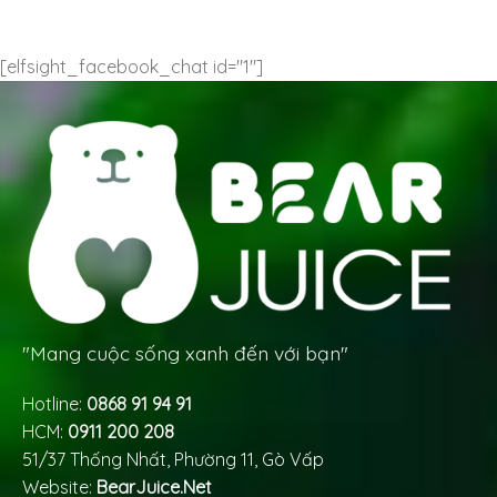
[elfsight_facebook_chat id="1"]
"Mang cuộc sống xanh đến với bạn"
Hotline:
0868 91 94 91
HCM:
0911 200 208
51/37 Thống Nhất, Phường 11, Gò Vấp
Website:
BearJuice.Net