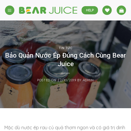
Skip
to
HELP
content
TIN TỨC
Bảo Quản Nước Ép Đúng Cách Cùng Bear
Juice
POSTED ON
22/10/2019
BY
ADMIN
Mặc dù nước ép rau củ quả thơm ngon và có giá trị dinh