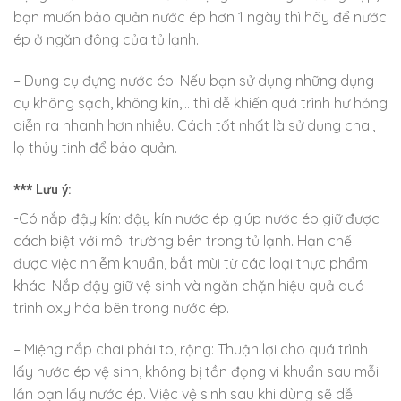
bạn muốn bảo quản nước ép hơn 1 ngày thì hãy để nước
ép ở ngăn đông của tủ lạnh.
– Dụng cụ đựng nước ép: Nếu bạn sử dụng những dụng
cụ không sạch, không kín,… thì dễ khiến quá trình hư hỏng
diễn ra nhanh hơn nhiều. Cách tốt nhất là sử dụng chai,
lọ thủy tinh để bảo quản.
*** Lưu ý:
-Có nắp đậy kín: đậy kín nước ép giúp nước ép giữ được
cách biệt với môi trường bên trong tủ lạnh. Hạn chế
được việc nhiễm khuẩn, bắt mùi từ các loại thực phẩm
khác. Nắp đậy giữ vệ sinh và ngăn chặn hiệu quả quá
trình oxy hóa bên trong nước ép.
– Miệng nắp chai phải to, rộng: Thuận lợi cho quá trình
lấy nước ép vệ sinh, không bị tồn đọng vi khuẩn sau mỗi
lần bạn lấy nước ép. Việc vệ sinh sau khi dùng sẽ dễ