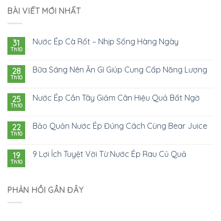
BÀI VIẾT MỚI NHẤT
Nước Ép Cà Rốt – Nhịp Sống Hàng Ngày
31
Th10
Bữa Sáng Nên Ăn Gì Giúp Cung Cấp Năng Lượng
28
Th10
Nước Ép Cần Tây Giảm Cân Hiệu Quả Bất Ngờ
25
Th10
Bảo Quản Nước Ép Đúng Cách Cùng Bear Juice
22
Th10
9 Lợi Ích Tuyệt Vời Từ Nước Ép Rau Củ Quả
19
Th10
PHẢN HỒI GẦN ĐÂY