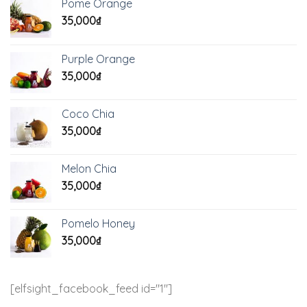
Pome Orange
35,000
₫
Purple Orange
35,000
₫
Coco Chia
35,000
₫
Melon Chia
35,000
₫
Pomelo Honey
35,000
₫
[elfsight_facebook_feed id="1"]