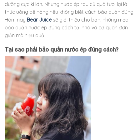
dưỡng cực kì lớn. Nhưng nước ép rau củ quả tươi lại là
thức uống dể hỏng nếu không biết cách bảo quản đúng.
Hôm nay
Bear Juice
sẽ giới thiệu cho bạn, những mẹo
bảo quản nước ép đúng cách tại nhà và cơ quan đơn
giản mà hiệu quả.
Tại sao phải bảo quản nước ép đúng cách?