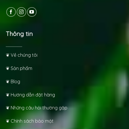
Thông tin
❦ Về chúng tôi
❦ Sản phẩm
❦ Blog
❦ Hướng dẫn đặt hàng
❦ Những câu hỏi thường gặp
❦ Chính sách bảo mật