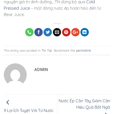
nguyên giá trị dinh dưỡng,…Thì đừng bỏ qua
Cold
Pressed Juice
– một dòng nước ép hoàn hảo đến từ
Bear Juice.
This entry was posted in
Tin Tức
. Bookmark the
permalink
.
ADMIN
Nước Ép Cần Tây Giảm Cân
Hiệu Quả Bất Ngờ
9 Lợi Ích Tuyệt Vời Từ Nước