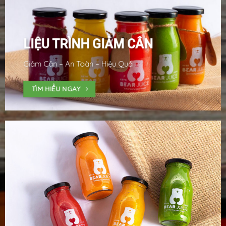
LIỆU TRÌNH GIẢM CÂN
Giảm Cân – An Toàn – Hiệu Quả
TÌM HIỂU NGAY