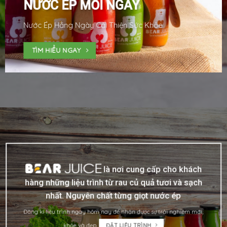
NƯỚC ÉP MỖI NGÀY
Nước Ép Hằng Ngày Cải Thiện Sức Khỏe
TÌM HIỂU NGAY
là nơi cung cấp cho khách
hàng những liệu trình từ rau củ quả tươi và sạch
nhất. Nguyên chất từng giọt nước ép
Đăng kí liệu trình ngay hôm nay để nhận được sự trải nghiệm mới,
khỏe và đẹp.
ĐẶT LIỆU TRÌNH