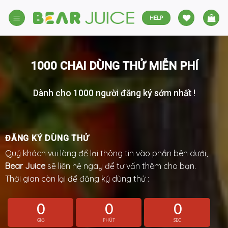
Skip
to
HELP
content
1000 CHAI DÙNG THỬ MIỄN PHÍ
Dành cho 1000 người đăng ký sớm nhất !
ĐĂNG KÝ DÙNG THỬ
Quý khách vui lòng để lại thông tin vào phần bên dưới,
Bear Juice
sẽ liên hệ ngay để tư vấn thêm cho bạn.
Thời gian còn lại để đăng ký dùng thử :
0
0
0
GIỜ
PHÚT
SEC