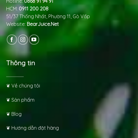
Hotline:
0868 91 94 91
HCM:
0911 200 208
51/37 Thống Nhất, Phường 11, Gò Vấp
Website:
BearJuice.Net
Thông tin
❦ Về chúng tôi
❦ Sản phẩm
❦ Blog
❦ Hướng dẫn đặt hàng