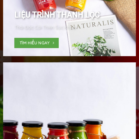
LIỆU TRÌNH THANH LỌC
Thải Độc Cải Thiện Sức Khỏe
TÌM HIỂU NGAY