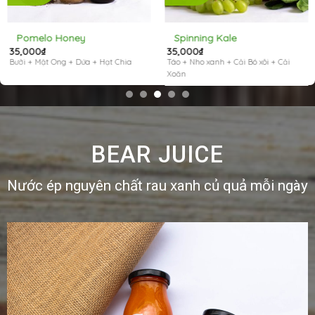
Pomelo Honey
Spinning Kale
35,000
₫
35,000
₫
Bưởi + Mật Ong + Dứa + Hạt Chia
Táo + Nho xanh + Cải Bó xôi + Cải
Xoăn
BEAR JUICE
Nước ép nguyên chất rau xanh củ quả mỗi ngày