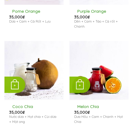
Pome Orange
Purple Orange
35,000
₫
35,000
₫
Dứa + Cam + Cà Rốt + Lựu
Dền + Cam + Táo + Cà rốt +
Chanh.
+
+
Coco Chia
Melon Chia
35,000
₫
35,000
₫
Nước dừa + Hạt chia + Cùi dừa
Dưa Hấu + Cam + Chanh + Hạt
+ Mật ong
Chia