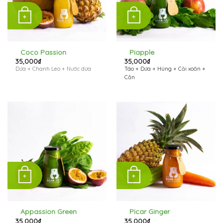
+
+
Coco Passion
Piapple
35,000
₫
35,000
₫
Dứa + Chanh Leo + Nước dừa
Táo + Dứa + Húng + Cải xoăn +
Cần
+
+
Appassion Green
Picar Ginger
35,000
₫
35,000
₫