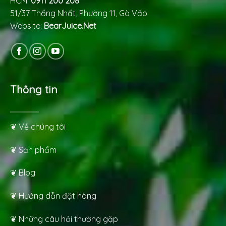
HCM:
0911 200 208
51/37 Thống Nhất, Phường 11, Gò Vấp
Website:
BearJuice.Net
Thông tin
❦ Về chúng tôi
❦ Sản phẩm
❦ Blog
❦ Hướng dẫn đặt hàng
❦ Những câu hỏi thường gặp