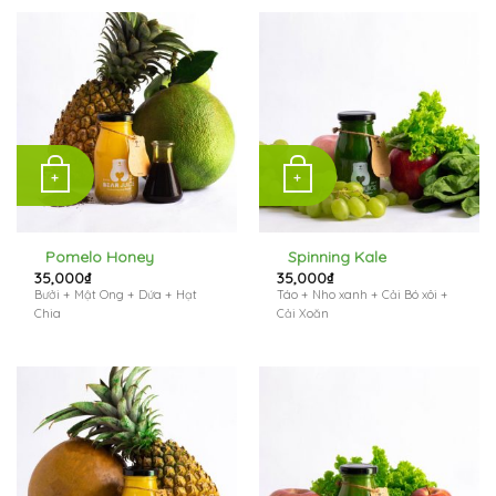
+
+
Pomelo Honey
Spinning Kale
35,000
₫
35,000
₫
Bưởi + Mật Ong + Dứa + Hạt
Táo + Nho xanh + Cải Bó xôi +
Chia
Cải Xoăn