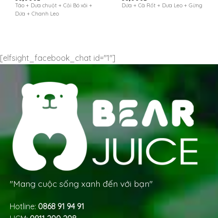
Táo + Dưa chuột + Cải Bó xôi +
Dứa + Cà Rốt + Dưa Leo + Gừng
Dứa + Chanh Leo
[elfsight_facebook_chat id="1"]
"Mang cuộc sống xanh đến với bạn"
Hotline:
0868 91 94 91