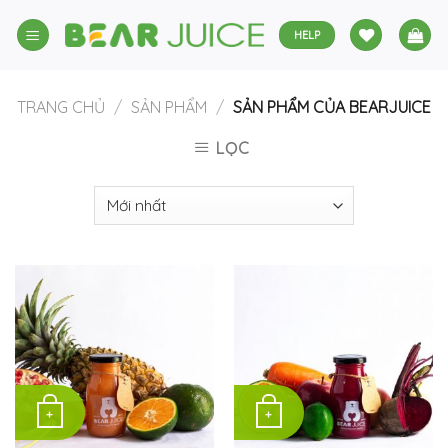
Skip
to
HELP
content
TRANG CHỦ
/
SẢN PHẨM
/
SẢN PHẨM CỦA BEARJUICE
LỌC
+
+